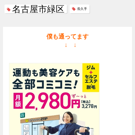
名古屋市緑区
長久手
僕も通ってます
↓ ↓