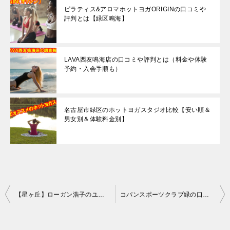
ピラティス&アロマホットヨガORIGINの口コミや
評判とは【緑区鳴海】
LAVA西友鳴海店の口コミや評判とは（料金や体験
予約・入会手順も）
名古屋市緑区のホットヨガスタジオ比較【安い順＆
男女別＆体験料金別】
投
【星ヶ丘】ローガン浩子のユニバーサルピラティスの口コミや評判とは
コパンスポーツクラブ緑の口コミやプログラムの評判・料金【桶狭間・有松】
稿
ナ