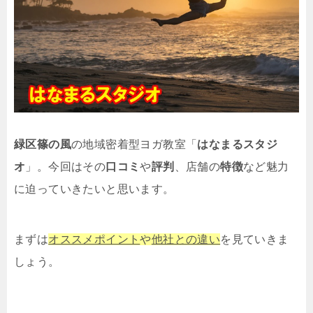
緑区
篠の風
の地域密着型ヨガ教室「
はなまるスタジ
オ
」。
今回はその
口コミ
や
評判
、店舗の
特徴
など魅力
に迫っていきたいと思います。
まずは
オススメポイント
や
他社との違い
を見ていきま
しょう。