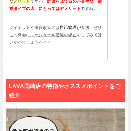
なメリット
ですが、
計画を立てるのが苦手な「衝
動タイプの人」にとってはデメリット
ですね。
ダイエットや体質改善には
自己管理が大切
。ぜひ
この機会に
スケジュール管理の練習
をしてみては
いかがでしょうか＾＾
LAVA岡崎店の特徴やオススメポイントをご
紹介