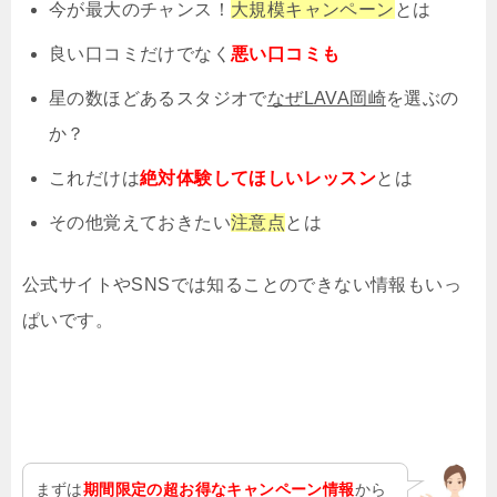
今が最大のチャンス！
大規模キャンペーン
とは
良い口コミだけでなく
悪い口コミも
星の数ほどあるスタジオで
なぜLAVA岡崎
を選ぶの
か？
これだけは
絶対体験してほしいレッスン
とは
その他覚えておきたい
注意点
とは
公式サイトやSNSでは知ることのできない情報もいっ
ぱいです。
まずは
期間限定の超お得なキャンペーン情報
から